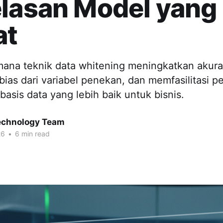
lasan Model yang
at
imana teknik data whitening meningkatkan akura
bias dari variabel penekan, dan memfasilitasi 
asis data yang lebih baik untuk bisnis.
chnology Team
26
•
6 min read