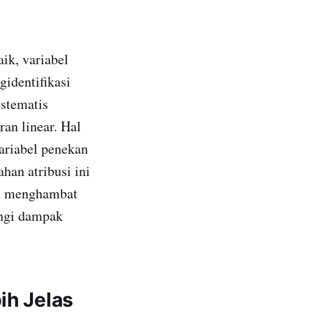
k, variabel
identifikasi
istematis
an linear. Hal
ariabel penekan
han atribusi ini
an menghambat
angi dampak
ih Jelas