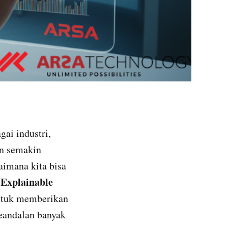
ai industri,
an semakin
aimana kita bisa
Explainable
n
untuk memberikan
eandalan banyak