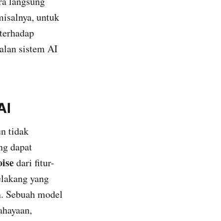
ara langsung
misalnya, untuk
 terhadap
alan sistem AI
AI
n tidak
ng dapat
oise
dari fitur-
belakang yang
n. Sebuah model
ahayaan,