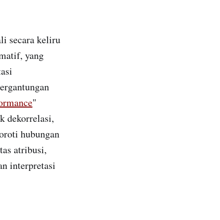
 secara keliru
matif, yang
asi
tergantungan
formance
"
 dekorrelasi,
yoroti hubungan
as atribusi,
n interpretasi