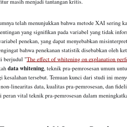
fitur masih menjadi tantangan kritis.
ya telah menunjukkan bahwa metode XAI sering kali
tingan yang signifikan pada variabel yang tidak infor
variabel penekan, yang dapat menyebabkan misinterpret
ngingat bahwa penekanan statistik disebabkan oleh ke
di berjudul "
The effect of whitening on explanation per
data whitening
kah
, teknik pra-pemrosesan umum untuk
 kesalahan tersebut. Temuan kunci dari studi ini men
on-linearitas data, kualitas pra-pemrosesan, dan fidelit
 peran vital teknik pra-pemrosesan dalam meningkatka