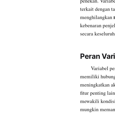
penekan. Variabe
terkait dengan t
menghilangkan
kebenaran penje
secara keseluruh
Peran Var
Variabel peneka
memiliki hubunga
meningkatkan ak
fitur penting la
mewakili kondis
mungkin memanfa