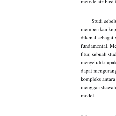
metode atribusi 
Studi sebelumn
memberikan kepen
dikenal sebagai 
fundamental. Me
fitur, sebuah stu
menyelidiki apa
dapat mengurangi
kompleks antara n
menggarisbawahi
model.