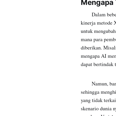
Mengapa T
Dalam beberapa 
kinerja metode 
untuk mengubah 
mana para pembu
diberikan. Misa
mengapa AI mena
dapat bertindak t
Namun, bany
sehingga menghind
yang tidak terka
skenario dunia 