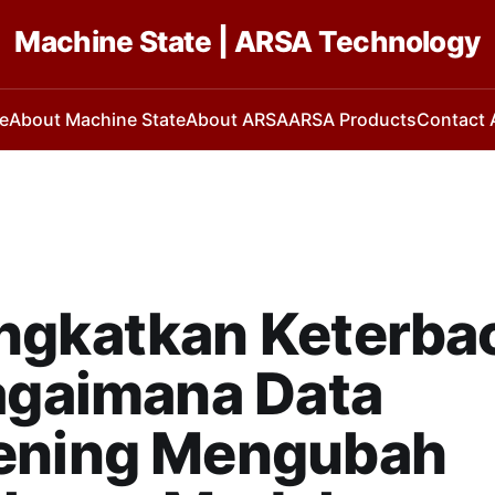
Machine State | ARSA Technology
e
About Machine State
About ARSA
ARSA Products
Contact
ngkatkan Keterba
agaimana Data
ening Mengubah