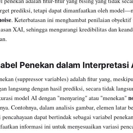
l penekan adalah fitur-fitur yang bising yang tidak sec
arget prediksi, tetapi dapat dimanfaatkan oleh model—
noise
. Keterbatasan ini menghambat penilaian obyektif
lasan XAI, sehingga mengurangi kredibilitas dan keand
an.
iabel Penekan dalam Interpretasi 
n (suppressor variables) adalah fitur yang, meskipu
n langsung dengan hasil prediksi, secara tidak langsu
n
urasi model AI dengan "menyaring" atau "menekan"
innya. Contohnya, dalam analisis gambar, elemen latar 
i pencahayaan dapat bertindak sebagai variabel peneka
atkan informasi ini untuk menyesuaikan variasi penc