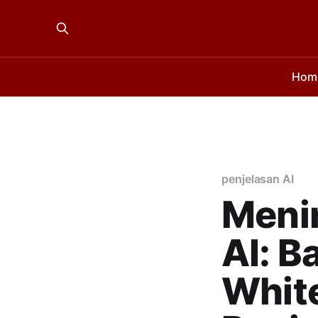
Hom
penjelasan AI
Meni
AI: B
Whit