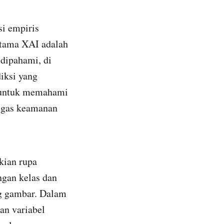
i empiris
utama XAI adalah
dipahami, di
iksi yang
 untuk memahami
ugas keamanan
kian rupa
engan kelas dan
ang gambar. Dalam
an variabel