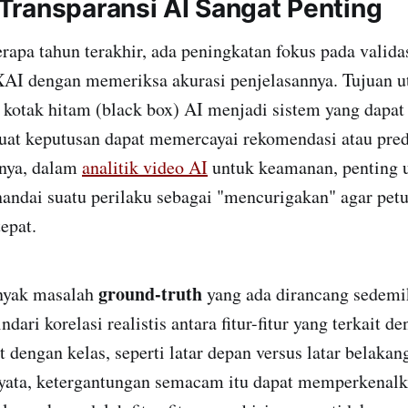
ransparansi AI Sangat Penting
tahun terakhir, ada peningkatan fokus pada validas
XAI dengan memeriksa akurasi penjelasannya. Tujuan 
kotak hitam (black box) AI menjadi sistem yang dapat 
at keputusan dapat memercayai rekomendasi atau pred
lnya, dalam
analitik video AI
untuk keamanan, penting
ndai suatu perilaku sebagai "mencurigakan" agar pet
epat.
ground-truth
ak masalah
yang ada dirancang sedemi
ari korelasi realistis antara fitur-fitur yang terkait d
it dengan kelas, seperti latar depan versus latar belak
nyata, ketergantungan semacam itu dapat memperkenalk