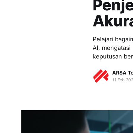
Penje
Akur
Pelajari baga
AI, mengatasi 
keputusan berb
ARSA Te
11 Feb 20