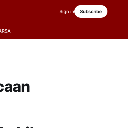
Sign in
Subscribe
 ARSA
caan