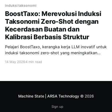
induksi taksonomi
BoostTaxo: Merevolusi Induksi
Taksonomi Zero-Shot dengan
Kecerdasan Buatan dan
Kalibrasi Berbasis Struktur
Pelajari BoostTaxo, kerangka kerja LLM inovatif untuk
induksi taksonomi zero-shot yang meningkatkan
efisiensi, akurasi, dan keandalan hierarki semantik
14 May 2026
4 min read
dalam skala besar.
Machine State | ARSA Technology
© 2026
Sign up