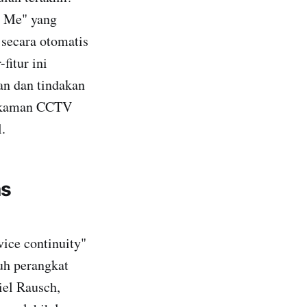
or Me" yang
 secara otomatis
fitur ini
n dan tindakan
kaman CCTV
.
as
ice continuity"
ruh perangkat
el Rausch,