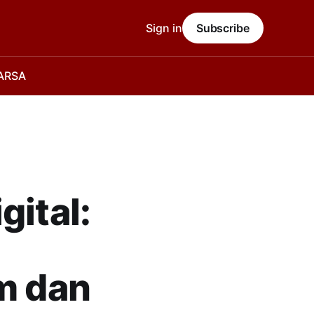
Sign in
Subscribe
 ARSA
gital:
m dan