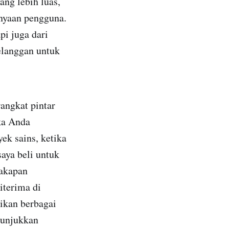
ng lebih luas,
nyaan pengguna.
pi juga dari
elanggan untuk
ngkat pintar
ika Anda
ek sains, ketika
aya beli untuk
cakapan
iterima di
ikan berbagai
nunjukkan