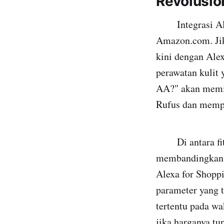
Revolusio
Integrasi Alex
Amazon.com. Jik
kini dengan Alex
perawatan kulit 
AA?" akan memic
Rufus dan mempe
Di antara fitur
membandingkan i
Alexa for Shopp
parameter yang t
tertentu pada wa
jika harganya tu