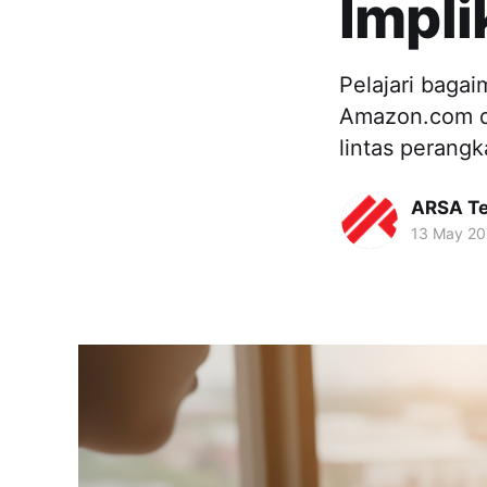
Impli
Pelajari baga
Amazon.com de
lintas perangka
ARSA Te
13 May 2