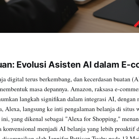
an: Evolusi Asisten AI dalam E-
igital terus berkembang, dan kecerdasan buatan (AI
membentuk masa depannya. Amazon, raksasa e-commerc
umkan langkah signifikan dalam integrasi AI, denga
ya, Alexa, langsung ke inti pengalaman belanja di situs 
f ini, yang dikenal sebagai "Alexa for Shopping," menan
ra konvensional menjadi AI belanja yang lebih proaktif 
disampaikan oleh Jennifer Pattison Tuohy pada 13 Mei