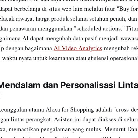
 dapat berbelanja di situs web lain melalui fitur "Buy f
elacak riwayat harga produk selama setahun penuh, dan
an penawaran menggunakan "scheduled actions." Fitur-
aimana AI dapat mengubah data pasif menjadi wawasa
rip dengan bagaimana
AI Video Analytics
mengubah re
n waktu nyata untuk keamanan atau efisiensi operasional
 Mendalam dan Personalisasi Lint
t
ggulan utama Alexa for Shopping adalah "cross-dev
an lintas perangkat. Asisten ini dapat diakses di selu
xa, memastikan pengalaman yang mulus. Menurut Dani