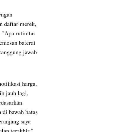
engan
n daftar merek,
 "Apa rutinitas
memesan baterai
 tanggung jawab
tifikasi harga,
h jauh lagi,
rdasarkan
n di bawah batas
eranjang saya
lan terakhir."