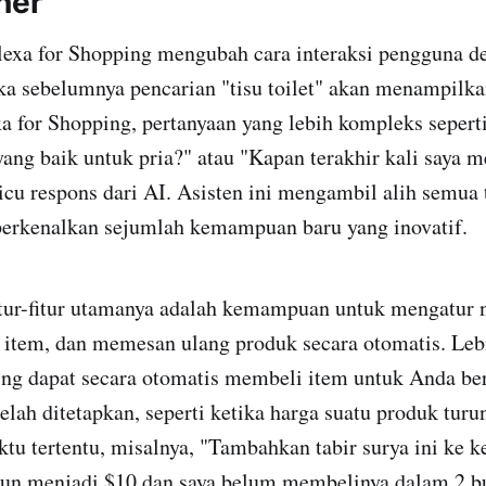
ner
a for Shopping mengubah cara interaksi pengguna d
a sebelumnya pencarian "tisu toilet" akan menampilka
a for Shopping, pertanyaan yang lebih kompleks seperti
yang baik untuk pria?" atau "Kapan terakhir kali saya 
u respons dari AI. Asisten ini mengambil alih semua
rkenalkan sejumlah kemampuan baru yang inovatif.
-fitur utamanya adalah kemampuan untuk mengatur no
tem, dan memesan ulang produk secara otomatis. Lebi
ing dapat secara otomatis membeli item untuk Anda be
elah ditetapkan, seperti ketika harga suatu produk turu
ktu tertentu, misalnya, "Tambahkan tabir surya ini ke k
run menjadi $10 dan saya belum membelinya dalam 2 bu