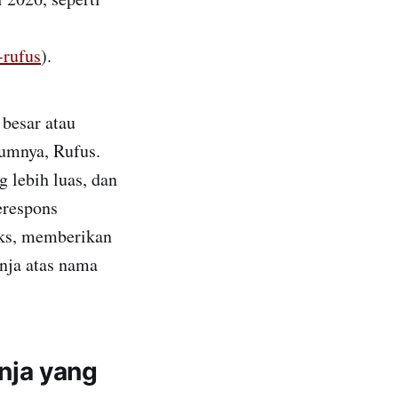
-rufus
).
besar atau
umnya, Rufus.
 lebih luas, dan
erespons
eks, memberikan
nja atas nama
nja yang