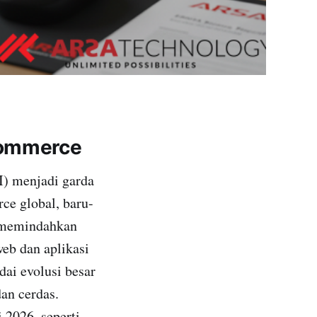
commerce
) menjadi garda
e global, baru-
n memindahkan
web dan aplikasi
dai evolusi besar
dan cerdas.
 2026, seperti