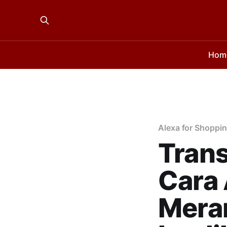
Hom
Alexa for Shoppi
Trans
Cara 
Mera