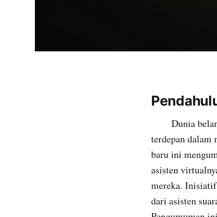
Pendahulu
Dunia belanja d
terdepan dalam 
baru ini mengum
asisten virtualn
mereka. Inisiati
dari asisten sua
Pengumuman ini 