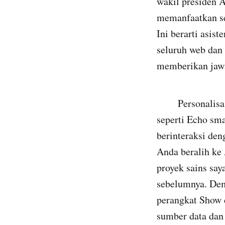
wakil presiden A
memanfaatkan se
Ini berarti asis
seluruh web dan
memberikan jawa
Personalisasi 
seperti Echo sma
berinteraksi den
Anda beralih ke
proyek sains say
sebelumnya. Demi
perangkat Show 
sumber data dan