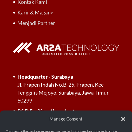
Kontak Kami
Karir & Magang
Menjadi Partner
Headquarter - Surabaya
Jl. Prapen Indah No.B-25, Prapen, Kec.
Tenggilis Mejoyo, Surabaya, Jawa Timur
60299
R&D Facility - Yogyakarta
Jl. Palagan Tentara Pelajar, Dusun Jl.
Manage Consent
Kayunan Raya No.KM. 13, RT.3/RW.3,
To provide the best experiences, we use technologies like cookies to store