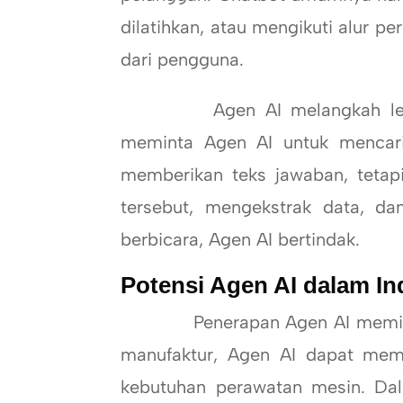
dilatihkan, atau mengikuti alur p
dari pengguna.
Agen AI melangkah lebih j
meminta Agen AI untuk mencari
memberikan teks jawaban, tetap
tersebut, mengekstrak data, d
berbicara, Agen AI bertindak.
Potensi Agen AI dalam Ind
Penerapan Agen AI memiliki p
manufaktur, Agen AI dapat mema
kebutuhan perawatan mesin. Da