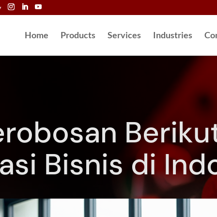
y
Home
Products
Services
Industries
Co
Terobosan Beriku
si Bisnis di Ind