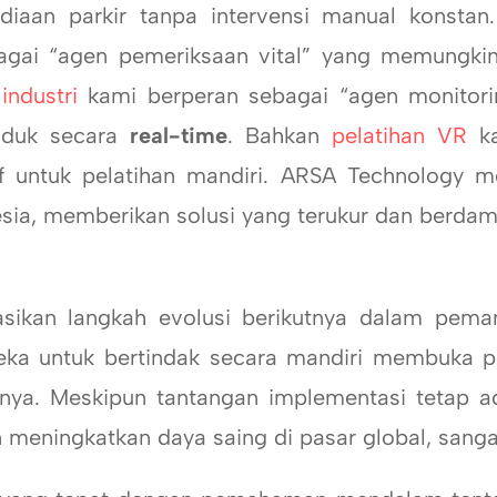
diaan parkir tanpa intervensi manual konstan
agai “agen pemeriksaan vital” yang memungki
industri
kami berperan sebagai “agen monitori
oduk secara
real-time
. Bahkan
pelatihan VR
ka
tif untuk pelatihan mandiri. ARSA Technology 
nesia, memberikan solusi yang terukur dan berda
n langkah evolusi berikutnya dalam pemanf
a untuk bertindak secara mandiri membuka pel
ya. Meskipun tantangan implementasi tetap ad
in meningkatkan daya saing di pasar global, sanga