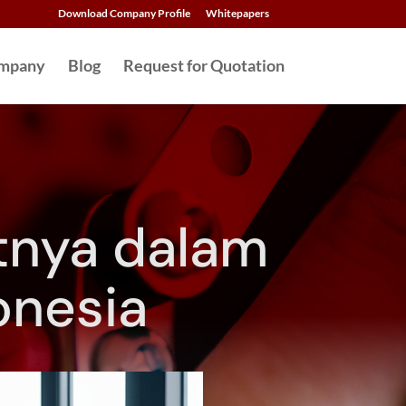
Download Company Profile
Whitepapers
mpany
Blog
Request for Quotation
tnya dalam
onesia