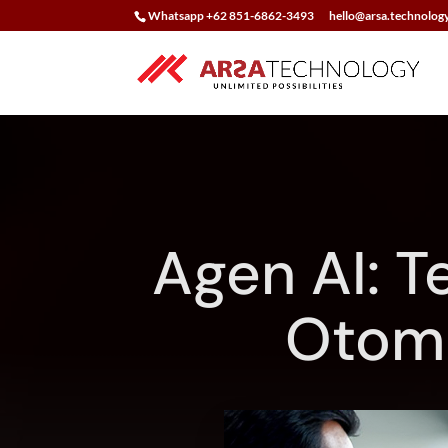
Whatsapp +62 851-6862-3493
hello@arsa.technolog
Agen AI: 
Otoma