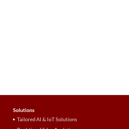
Pelajari bagaimana ARSA Technology
memanfaatkan inovasi Contextual Gating
untuk klasifikasi data AI yang lebih akurat
dan andal, mendorong transformasi digital
bisnis di Indonesia.
Solutions
Tailored AI & IoT Solutions