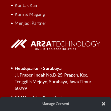
Kontak Kami
Karir & Magang
Menjadi Partner
Headquarter - Surabaya
Jl. Prapen Indah No.B-25, Prapen, Kec.
Tenggilis Mejoyo, Surabaya, Jawa Timur
60299
R&D Facility - Yogyakarta
Jl. Palagan Tentara Pelajar, Dusun Jl.
Manage Consent
Kayunan Raya No.KM. 13, RT.3/RW.3,