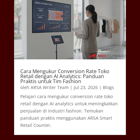
Cara Mengukur Conversion Rate Toko
Retail dengan AI Analytics: Panduan
Praktis untuk Tim Fashion
oleh
ARSA Writer Team
|
Jul 23, 2026
|
Blogs
Pelajari cara mengukur conversion rate toko
retail dengan AI analytics untuk meningkatkan
penjualan di industri fashion. Temukan
panduan praktis menggunakan ARSA Smart
Retail Counter.