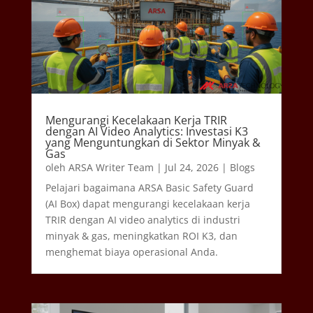
Mengurangi Kecelakaan Kerja TRIR
dengan AI Video Analytics: Investasi K3
yang Menguntungkan di Sektor Minyak &
Gas
oleh
ARSA Writer Team
|
Jul 24, 2026
|
Blogs
Pelajari bagaimana ARSA Basic Safety Guard
(AI Box) dapat mengurangi kecelakaan kerja
TRIR dengan AI video analytics di industri
minyak & gas, meningkatkan ROI K3, dan
menghemat biaya operasional Anda.