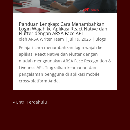
Panduan Lengkap: Cara Menambahkan
Login Wajah ke Aplikasi React Native dan
Flutter dengan ARSA Face API
oleh
ARSA Writer Team
|
Jul 19, 2026
|
Blogs
Pelajari cara menambahkan login wajah ke
aplikasi React Native dan Flutter dengan
mudah menggunakan ARSA Face Recognition &
Liveness API. Tingkatkan keamanan dan
pengalaman pengguna di aplikasi mobile
cross-platform Anda.
« Entri Terdahulu