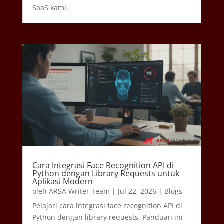
SaaS kami.
Cara Integrasi Face Recognition API di
Python dengan Library Requests untuk
Aplikasi Modern
oleh
ARSA Writer Team
|
Jul 22, 2026
|
Blogs
Pelajari cara integrasi face recognition API di
Python dengan library requests. Panduan ini