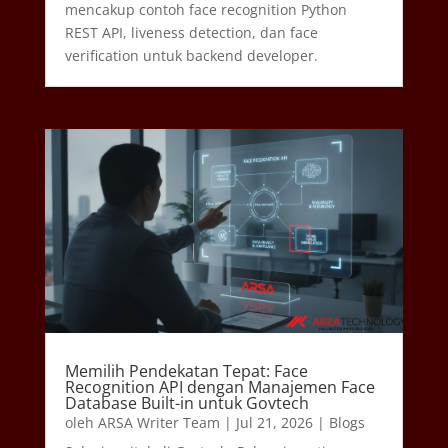
mencakup contoh face recognition Python
REST API, liveness detection, dan face
verification untuk backend developer.
Memilih Pendekatan Tepat: Face
Recognition API dengan Manajemen Face
Database Built-in untuk Govtech
oleh
ARSA Writer Team
|
Jul 21, 2026
|
Blogs