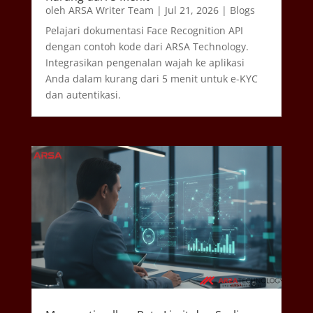
oleh
ARSA Writer Team
|
Jul 21, 2026
|
Blogs
Pelajari dokumentasi Face Recognition API
dengan contoh kode dari ARSA Technology.
Integrasikan pengenalan wajah ke aplikasi
Anda dalam kurang dari 5 menit untuk e-KYC
dan autentikasi.