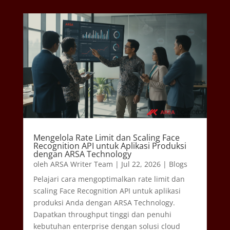
Mengelola Rate Limit dan Scaling Face
Recognition API untuk Aplikasi Produksi
dengan ARSA Technology
oleh
ARSA Writer Team
|
Jul 22, 2026
|
Blogs
Pelajari cara mengoptimalkan rate limit dan
scaling Face Recognition API untuk aplikasi
produksi Anda dengan ARSA Technology.
Dapatkan throughput tinggi dan penuhi
kebutuhan enterprise dengan solusi cloud