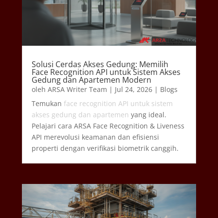
Solusi Cerdas Akses Gedung: Memilih
Face Recognition API untuk Sistem Akses
Gedung dan Apartemen Modern
oleh
ARSA Writer Team
|
Jul 24, 2026
|
Blogs
Temukan
face recognition API untuk sistem
akses gedung dan apartemen
yang ideal.
Pelajari cara ARSA Face Recognition & Liveness
API merevolusi keamanan dan efisiensi
properti dengan verifikasi biometrik canggih.