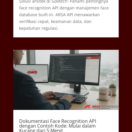
Solusi arsitek di Govtech: Pahami pentingnya
face recognition API dengan manajemen face
database built-in. ARSA API menawarkan
verifikasi cepat, keamanan data, dan
kepatuhan regulasi.
Dokumentasi Face Recognition API
dengan Contoh Kode: Mulai dalam
Kurang dari 5 Menit