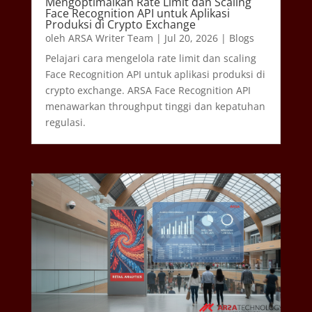
Mengoptimalkan Rate Limit dan Scaling
Face Recognition API untuk Aplikasi
Produksi di Crypto Exchange
oleh
ARSA Writer Team
|
Jul 20, 2026
|
Blogs
Pelajari cara mengelola rate limit dan scaling
Face Recognition API untuk aplikasi produksi di
crypto exchange. ARSA Face Recognition API
menawarkan throughput tinggi dan kepatuhan
regulasi.