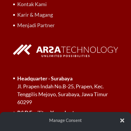
Kontak Kami
Karir & Magang
Menjadi Partner
Headquarter - Surabaya
Jl. Prapen Indah No.B-25, Prapen, Kec.
Tenggilis Mejoyo, Surabaya, Jawa Timur
60299
R&D Facility - Yogyakarta
Jl. Palagan Tentara Pelajar, Dusun Jl.
Manage Consent
Kayunan Raya No.KM. 13, RT.3/RW.3,