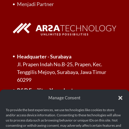
Menjadi Partner
Headquarter - Surabaya
Jl. Prapen Indah No.B-25, Prapen, Kec.
Tenggilis Mejoyo, Surabaya, Jawa Timur
60299
R&D Facility - Yogyakarta
Jl. Palagan Tentara Pelajar, Dusun Jl.
Manage Consent
Kayunan Raya No.KM. 13, RT.3/RW.3,
To provide the best experiences, we use technologies like cookies to store
Donoharjo, Kec. Ngaglik, Kabupaten
and/or access device information. Consenting to these technologies will allow
Sleman, Daerah Istimewa Yogyakarta 55581
us to process data such as browsing behavior or unique IDs on this site. Not
consenting or withdrawing consent, may adversely affect certain features and