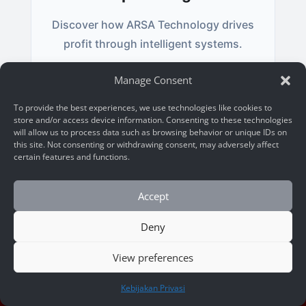
Discover how ARSA Technology drives
profit through intelligent systems.
Manage Consent
Start Consultation
To provide the best experiences, we use technologies like cookies to
store and/or access device information. Consenting to these technologies
will allow us to process data such as browsing behavior or unique IDs on
this site. Not consenting or withdrawing consent, may adversely affect
See Solutions
certain features and functions.
Accept
Deny
View preferences
HUBUNGI KAMI
Kebijakan Privasi