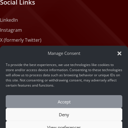
Social Links
LinkedIn
Instagram
X (formerly Twitter)
Medium
Manage Consent
Facebook
To provide the best experiences, we use technologies like cookies to
Tiktok
store and/or access device information. Consenting to these technologies
will allow us to process data such as browsing behavior or unique IDs on
this site. Not consenting or withdrawing consent, may adversely affect
certain features and functions.
Accept
Deny
© 2026 ARSA Technology
Home
/
Cloud API vs SDK On-Premise: Mana yang
View preferences