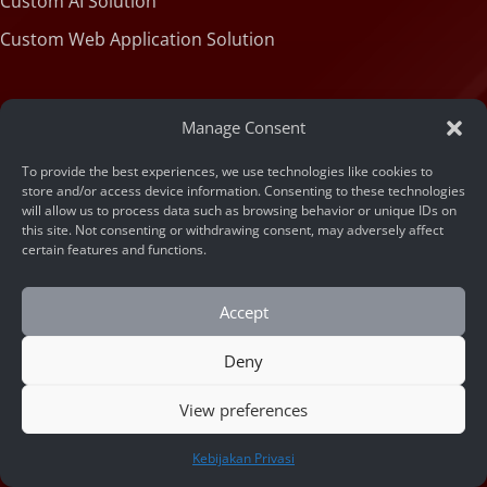
Custom AI Solution
Custom Web Application Solution
Articles
Manage Consent
To provide the best experiences, we use technologies like cookies to
Blog
store and/or access device information. Consenting to these technologies
will allow us to process data such as browsing behavior or unique IDs on
Machine State
this site. Not consenting or withdrawing consent, may adversely affect
certain features and functions.
About
Accept
Deny
Portfolio
Company Info
View preferences
HUBUNGI KAMI
Contact Us
Kebijakan Privasi