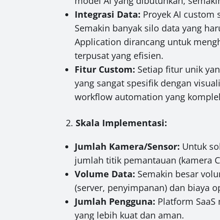
model AI yang dibutuhkan, semaki
Integrasi Data:
Proyek AI custom s
Semakin banyak silo data yang ha
Application dirancang untuk mengh
terpusat yang efisien.
Fitur Custom:
Setiap fitur unik y
yang sangat spesifik dengan visual
workflow automation yang komple
2.
Skala Implementasi:
Jumlah Kamera/Sensor:
Untuk sol
jumlah titik pemantauan (kamera CC
Volume Data:
Semakin besar volum
(server, penyimpanan) dan biaya o
Jumlah Pengguna:
Platform SaaS 
yang lebih kuat dan aman.