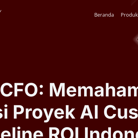
Beranda
Produk
API Pengenalan Wajah
CCTV St
SDK Pengenalan Wajah
Lens & F
 CFO: Memahami
Software AI Analitik Video
AI Face
si Proyek AI Cu
Serial ARSA AI Box
Quick O
eline ROI Indon
Kiosk Kesehatan Mandiri