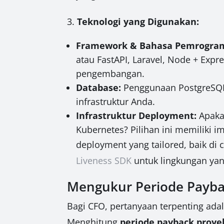
3.
Teknologi yang Digunakan:
Framework & Bahasa Pemrogra
atau FastAPI, Laravel, Node + Exp
pengembangan.
Database:
Penggunaan PostgreSQL
infrastruktur Anda.
Infrastruktur Deployment:
Apakah
Kubernetes? Pilihan ini memiliki i
deployment yang tailored, baik di
Liveness SDK
untuk lingkungan ya
Mengukur Periode Paybac
Bagi CFO, pertanyaan terpenting ada
Menghitung
periode payback proye