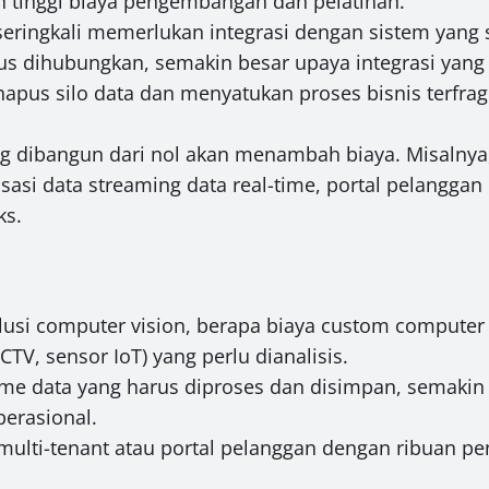
n tinggi biaya pengembangan dan pelatihan.
eringkali memerlukan integrasi dengan sistem yang 
rus dihubungkan, semakin besar upaya integrasi yan
apus silo data dan menyatukan proses bisnis terfrag
ang dibangun dari nol akan menambah biaya. Misalny
isasi data streaming data real-time, portal pelanggan
ks.
usi computer vision, berapa biaya custom computer
TV, sensor IoT) yang perlu dianalisis.
e data yang harus diproses dan disimpan, semakin t
perasional.
multi-tenant atau portal pelanggan dengan ribuan pe