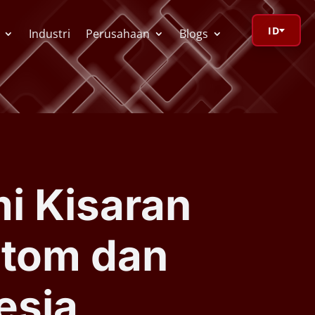
ID
Industri
Perusahaan
Blogs
orage Calculator
ioV Visualizer
 Kisaran
 Redactor
stom dan
CR
esia