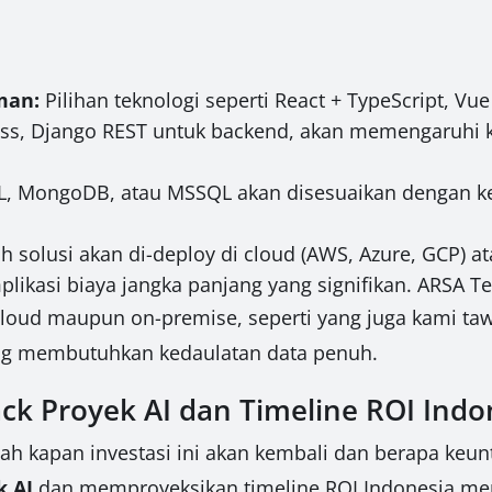
man:
Pilihan teknologi seperti React + TypeScript, Vu
ress, Django REST untuk backend, akan memengaruhi 
, MongoDB, atau MSSQL akan disesuaikan dengan ke
 solusi akan di-deploy di cloud (AWS, Azure, GCP) 
mplikasi biaya jangka panjang yang signifikan. ARSA 
 cloud maupun on-premise, seperti yang juga kami t
ng membutuhkan kedaulatan data penuh.
k Proyek AI dan Timeline ROI Indo
lah kapan investasi ini akan kembali dan berapa keu
k AI
dan memproyeksikan timeline ROI Indonesia me