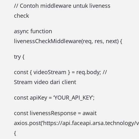
// Contoh middleware untuk liveness
check
async function
livenessCheckMiddleware(req, res, next) {
try {
const { videoStream } = req.body; //
Stream video dari client
const apiKey = ‘YOUR_API_KEY’;
const livenessResponse = await
axios.post(‘https://api.faceapi.arsa.technology/v
{