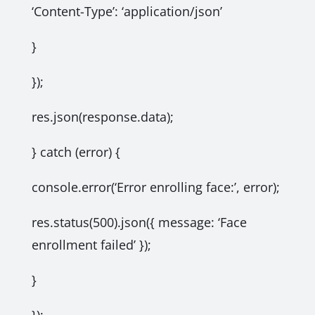
‘Content-Type’: ‘application/json’
}
});
res.json(response.data);
} catch (error) {
console.error(‘Error enrolling face:’, error);
res.status(500).json({ message: ‘Face
enrollment failed’ });
}