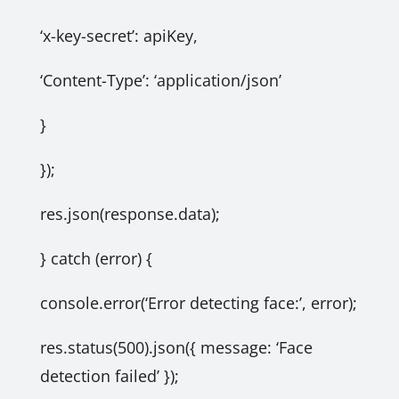
‘x-key-secret’: apiKey,
‘Content-Type’: ‘application/json’
}
});
res.json(response.data);
} catch (error) {
console.error(‘Error detecting face:’, error);
res.status(500).json({ message: ‘Face
detection failed’ });