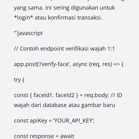
yang sama. Ini sering digunakan untuk
*login* atau konfirmasi transaksi.
“`javascript
// Contoh endpoint verifikasi wajah 1:1
app.post(‘/verify-face’, async (req, res) => {
try {
const { faceId1, faceId2 } = req.body; // ID
wajah dari database atau gambar baru
const apiKey = ‘YOUR_API_KEY’;
const response = await