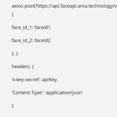
axios.post(‘https://api.faceapi.arsa.technology/v1
{
face_id_1: faceId1,
face_id_2: faceId2
}, {
headers: {
‘x-key-secret’: apiKey,
‘Content-Type’: ‘application/json’
}