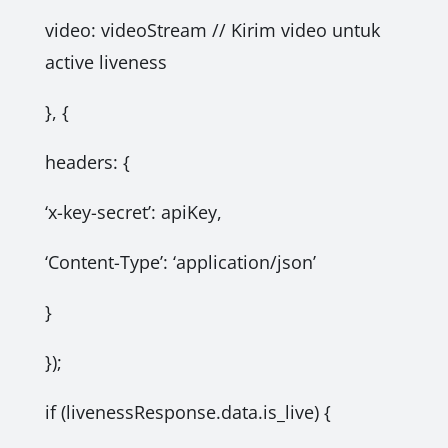
video: videoStream // Kirim video untuk
active liveness
}, {
headers: {
‘x-key-secret’: apiKey,
‘Content-Type’: ‘application/json’
}
});
if (livenessResponse.data.is_live) {