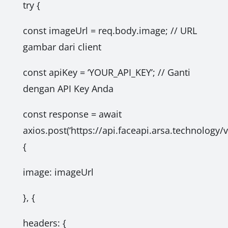
try {
const imageUrl = req.body.image; // URL
gambar dari client
const apiKey = ‘YOUR_API_KEY’; // Ganti
dengan API Key Anda
const response = await
axios.post(‘https://api.faceapi.arsa.technology/v
{
image: imageUrl
}, {
headers: {