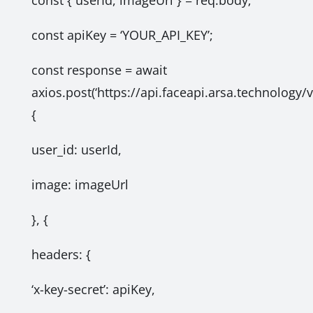
const { userId, imageUrl } = req.body;
const apiKey = ‘YOUR_API_KEY’;
const response = await
axios.post(‘https://api.faceapi.arsa.technology/v
{
user_id: userId,
image: imageUrl
}, {
headers: {
‘x-key-secret’: apiKey,