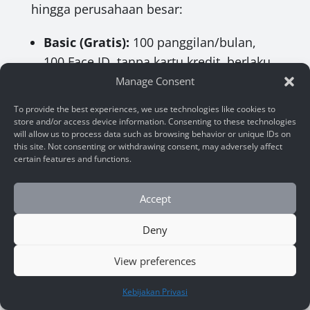
hingga perusahaan besar:
Basic (Gratis):
100 panggilan/bulan,
100 Face ID, tanpa kartu kredit, berlaku
30 hari.
Manage Consent
Pro ($29/bulan):
5.000 panggilan/bulan,
To provide the best experiences, we use technologies like cookies to
5.000 Face ID.
store and/or access device information. Consenting to these technologies
will allow us to process data such as browsing behavior or unique IDs on
Ultra ($149/bulan):
50.000
this site. Not consenting or withdrawing consent, may adversely affect
panggilan/bulan, 50.000 Face ID.
certain features and functions.
Mega ($1.290/bulan):
500.000
panggilan/bulan, 500.000 Face ID.
Accept
Deny
Semua fitur tersedia di setiap paket,
memastikan Anda mendapatkan akses
View preferences
penuh ke kemampuan API. Pembayaran
HUBUNGI KAMI
Kebijakan Privasi
berlangganan dapat dilakukan via PayPal,