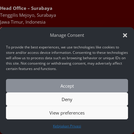
Head Office – Surabaya
Tenggilis Mejoyo, Surabaya
Jawa Timur, Indonesia
60299
Manage Consent
R&D Facility – Yogyakarta
To provide the best experiences, we use technologies like cookies to
store and/or access device information. Consenting to these technologies
Jl. Palagan Tentara Pelajar KM. 13, Ngaglik, Kab. Sleman, DI
will allow us to process data such as browsing behavior or unique IDs on
Yogyakarta, Indonesia 55581
this site. Not consenting or withdrawing consent, may adversely affect
certain features and functions.
Products
Accept
Face Recognition API
Deny
Face Recognition SDK
View preferences
AI Video Analytic Software
HUBUNGI KAMI
Kebijakan Privasi
AI Box Series