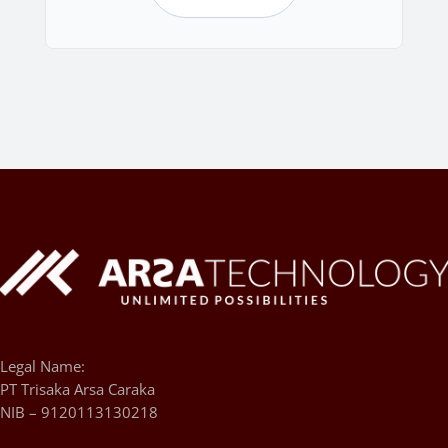
Legal Name:
PT Trisaka Arsa Caraka
NIB – 9120113130218