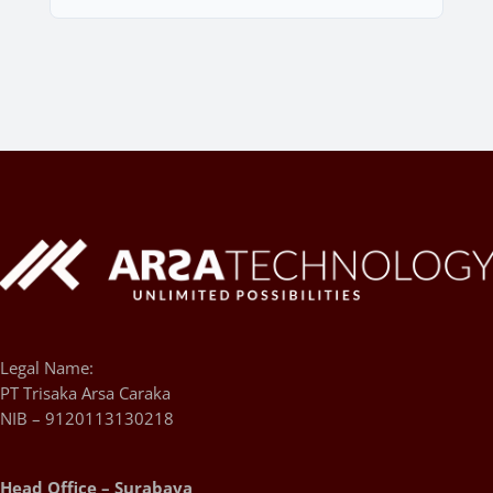
Legal Name:
PT Trisaka Arsa Caraka
NIB – 9120113130218
Head Office – Surabaya