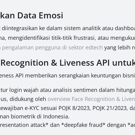
tkan Data Emosi
t diintegrasikan ke dalam sistem analitik atau dash
engidentifikasi titik-titik frustrasi, atau mengukur 
n
pengalaman pengguna di sektor edtech
yang lebih r
Recognition & Liveness API untuk
eness API memberikan serangkaian keuntungan bisnis
tur login wajah atau analisis sentimen dalam hitungan
lus, didukung oleh
overview Face Recognition & Live
wajiban e-KYC sesuai POJK 8/2023, POJK 21/2023,
nan biometrik di Indonesia.
sentation attack* dan *deepfake fraud* dengan *act