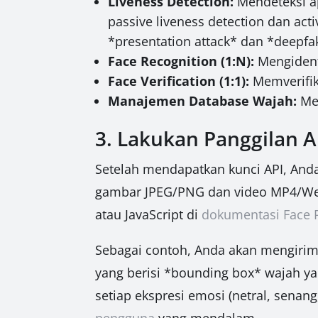
Liveness Detection:
Mendeteksi ap
passive liveness detection dan act
*presentation attack* dan *deepfa
Face Recognition (1:N):
Mengident
Face Verification (1:1):
Memverifik
Manajemen Database Wajah:
Men
3. Lakukan Panggilan A
Setelah mendapatkan kunci API, Anda
gambar JPEG/PNG dan video MP4/Web
atau JavaScript di
dokumentasi Face R
Sebagai contoh, Anda akan mengirim
yang berisi *bounding box* wajah yang
setiap ekspresi emosi (netral, sena
pengguna
yang mendalam.