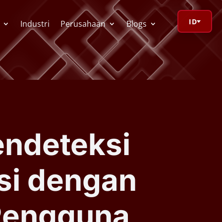
ID
Industri
Perusahaan
Blogs
orage Calculator
ioV Visualizer
endeteksi
 Redactor
si dengan
CR
Pengguna