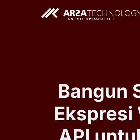
Solusi AI Custom
Aplikasi Web Custom
Bangun S
Ekspresi
API unt