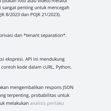
(bukan foto atau video) melalui
ini sangat penting untuk mencegah
JK 8/2023 dan POJK 21/2023).
.
privasi dan *tenant separation*.
si ekspresi. API ini mendukung
contoh kode dalam cURL, Python,
I akan mengembalikan respons JSON
ang terpenting, probabilitas untuk
ntuk melakukan
analisis perilaku