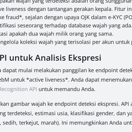
akah wajah yang terdeteksi adalah orang sungguhan 
ive liveness dengan tantangan gerakan kepala. Fitur 
ke fraud*, sejalan dengan upaya OJK dalam e-KYC (PO
ifikasi seseorang terhadap database wajah yang ada
asi apakah dua wajah milik orang yang sama.
gelola koleksi wajah yang terisolasi per akun untuk 
PI untuk Analisis Ekspresi
 dapat mulai melakukan panggilan ke endpoint detek
M untuk *active liveness*. Anda dapat menemukan 
ecognition API
untuk memandu Anda.
kan gambar wajah ke endpoint deteksi ekspresi. AP
 terdeteksi, estimasi usia, klasifikasi gender, dan y
ng, sedih, terkejut, marah). Ini memungkinkan Anda u