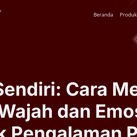
Beranda
Produk
API Pengenalan Wajah
CCTV St
SDK Pengenalan Wajah
Lens & F
endiri: Cara M
Software AI Analitik Video
AI Face
 Wajah dan Emo
Serial ARSA AI Box
Quick O
uk Pengalaman 
Kiosk Kesehatan Mandiri