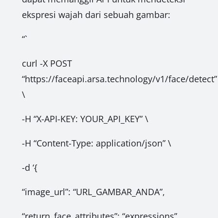
ekspresi wajah dari sebuah gambar:
“`
curl -X POST
“https://faceapi.arsa.technology/v1/face/detect”
\
-H “X-API-KEY: YOUR_API_KEY” \
-H “Content-Type: application/json” \
-d ‘{
“image_url”: “URL_GAMBAR_ANDA”,
“return_face_attributes”: “expressions”