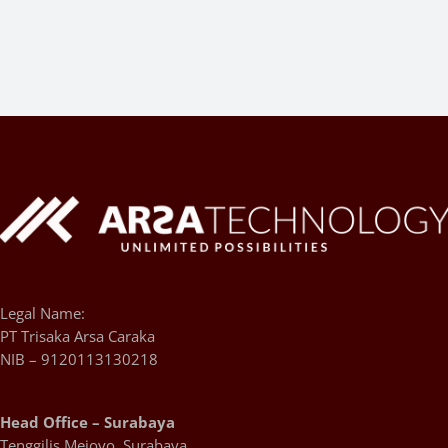
Legal Name:
PT Trisaka Arsa Caraka
NIB – 9120113130218
Head Office – Surabaya
Tenggilis Mejoyo, Surabaya