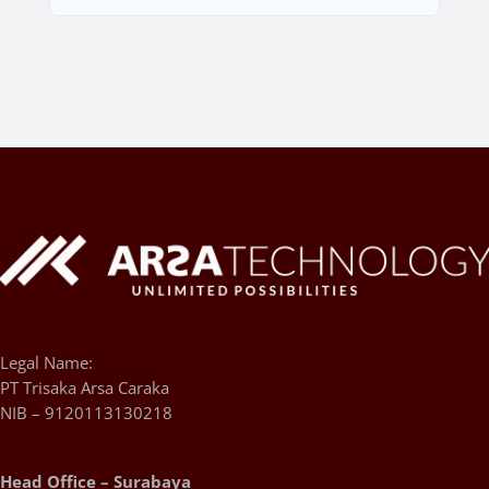
Legal Name:
PT Trisaka Arsa Caraka
NIB – 9120113130218
Head Office – Surabaya