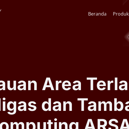
Beranda
Produk
API Pengenalan Wajah
CCTV St
SDK Pengenalan Wajah
Lens & F
auan Area Terla
Software AI Analitik Video
AI Face
Migas dan Tamb
Serial ARSA AI Box
Quick O
omputing ARSA
Kiosk Kesehatan Mandiri