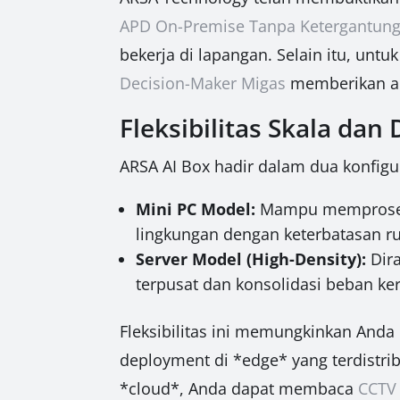
APD On-Premise Tanpa Ketergantunga
bekerja di lapangan. Selain itu, unt
Decision-Maker Migas
memberikan an
Fleksibilitas Skala da
ARSA AI Box hadir dalam dua konfigur
Mini PC Model:
Mampu memproses hi
lingkungan dengan keterbatasan r
Server Model (High-Density):
Dir
terpusat dan konsolidasi beban kerj
Fleksibilitas ini memungkinkan Anda m
deployment di *edge* yang terdistri
*cloud*, Anda dapat membaca
CCTV 