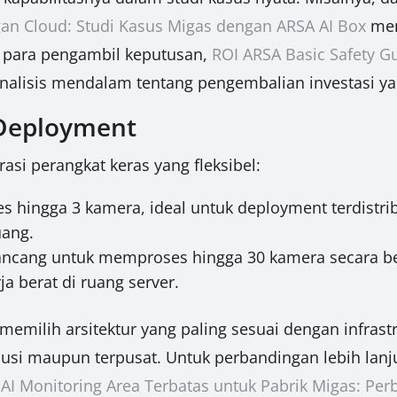
n Cloud: Studi Kasus Migas dengan ARSA AI Box
men
uk para pengambil keputusan,
ROI ARSA Basic Safety Gu
alisis mendalam tentang pengembalian investasi ya
n Deployment
asi perangkat keras yang fleksibel:
ngga 3 kamera, ideal untuk deployment terdistribus
uang.
ancang untuk memproses hingga 30 kamera secara b
a berat di ruang server.
emilih arsitektur yang paling sesuai dengan infrastru
busi maupun terpusat. Untuk perbandingan lebih lanju
AI Monitoring Area Terbatas untuk Pabrik Migas: Per