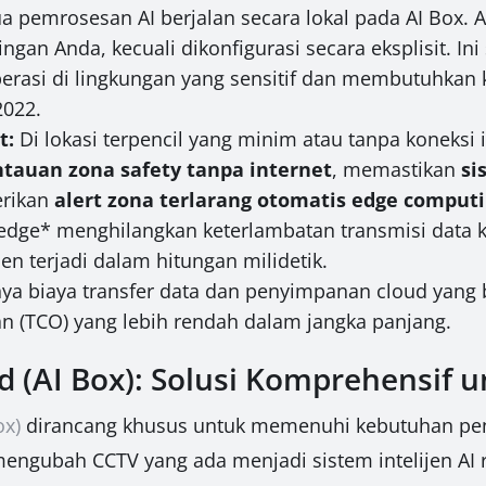
 pemrosesan AI berjalan secara lokal pada AI Box. Al
gan Anda, kecuali dikonfigurasi secara eksplisit. Ini
erasi di lingkungan yang sensitif dan membutuhkan 
2022.
t:
Di lokasi terpencil yang minim atau tanpa koneksi i
tauan zona safety tanpa internet
, memastikan
si
erikan
alert zona terlarang otomatis edge comput
dge* menghilangkan keterlambatan transmisi data 
en terjadi dalam hitungan milidetik.
ya biaya transfer data dan penyimpanan cloud yang b
n (TCO) yang lebih rendah dalam jangka panjang.
d (AI Box): Solusi Komprehensif 
ox)
dirancang khusus untuk memenuhi kebutuhan pen
 mengubah CCTV yang ada menjadi sistem intelijen AI