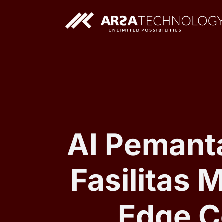
Solusi AI Custom
Aplikasi Web Custom
AI Pemant
Fasilitas 
Edge C