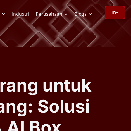
ID
Industri
Perusahaan
Blogs
orage Calculator
ioV Visualizer
rang untuk
 Redactor
ang: Solusi
CR
 AI Box