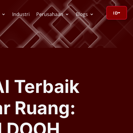
ID
Industri
Perusahaan
Blogs
orage Calculator
ioV Visualizer
I Terbaik
 Redactor
ar Ruang:
CR
OI DOOH