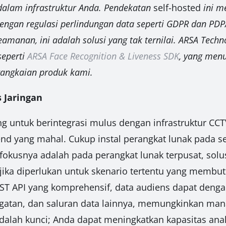
dalam infrastruktur Anda. Pendekatan
self-hosted
ini m
 dengan regulasi perlindungan data seperti GDPR dan PD
anan, ini adalah solusi yang tak ternilai. ARSA Techn
seperti
ARSA Face Recognition & Liveness SDK
, yang men
rangkaian produk kami.
s Jaringan
untuk berintegrasi mulus dengan infrastruktur CCTV
d yang mahal. Cukup instal perangkat lunak pada se
usnya adalah pada perangkat lunak terpusat, solusi
I` jika diperlukan untuk skenario tertentu yang membu
EST API yang komprehensif, data audiens dapat deng
ngatan, dan saluran data lainnya, memungkinkan m
s adalah kunci; Anda dapat meningkatkan kapasitas an