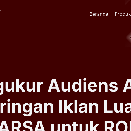
Beranda
Produk
API Pengenalan Wajah
CCTV St
SDK Pengenalan Wajah
Lens & F
gukur Audiens A
Software AI Analitik Video
AI Face
ringan Iklan Lu
Serial ARSA AI Box
Quick O
 ARSA untuk R
Kiosk Kesehatan Mandiri