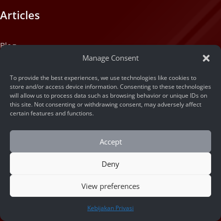
Articles
Blog
Manage Consent
Machine State
To provide the best experiences, we use technologies like cookies to
store and/or access device information. Consenting to these technologies
About
will allow us to process data such as browsing behavior or unique IDs on
this site. Not consenting or withdrawing consent, may adversely affect
certain features and functions.
Portfolio
Accept
Company Info
Contact Us
Deny
View preferences
Social Links
HUBUNGI KAMI
Kebijakan Privasi