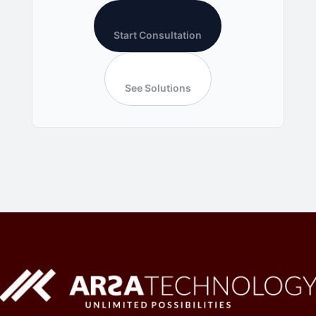
Start Consultation
See Solutions