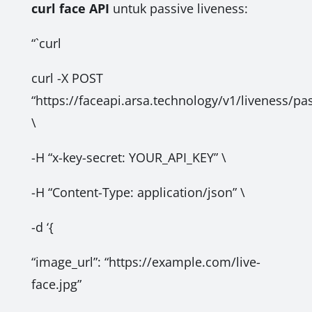
curl face API
untuk passive liveness:
“`curl
curl -X POST
“https://faceapi.arsa.technology/v1/liveness/pas
\
-H “x-key-secret: YOUR_API_KEY” \
-H “Content-Type: application/json” \
-d ‘{
“image_url”: “https://example.com/live-
face.jpg”