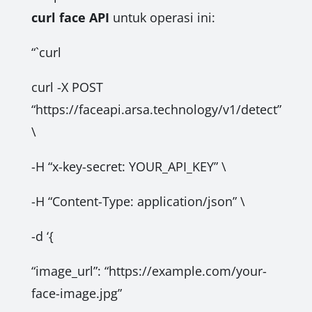
curl face API
untuk operasi ini:
“`curl
curl -X POST
“https://faceapi.arsa.technology/v1/detect”
\
-H “x-key-secret: YOUR_API_KEY” \
-H “Content-Type: application/json” \
-d ‘{
“image_url”: “https://example.com/your-
face-image.jpg”