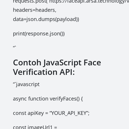
requests.post(“https://faceapi.arsa.technology/v
headers=headers,
data=json.dumps(payload))
print(response.json())
“`
Contoh JavaScript Face
Verification API:
“`javascript
async function verifyFaces() {
const apiKey = “YOUR_API_KEY”;
const imageUrl1 =