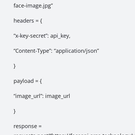
face-image.jpg”
headers = {
“x-key-secret”: api_key,
“Content-Type”: “application/json”
}
payload = {
“image_url”: image_url
}
response =