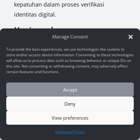
kepatuhan dalam proses verifikasi
identitas digital.
Kesimpulan
Manage Consent
Dengan
dokumentasi face recognition
To provide the best experiences, we use technologies like cookies to
API dengan contoh kode
yang
store and/or access device information. Consenting to these technologies
will allow us to process data such as browsing behavior or unique IDs on
komprehensif, ARSA Face Recognition &
this site. Not consenting or withdrawing consent, may adversely affect
certain features and functions.
Liveness API adalah solusi ideal bagi
developer yang ingin mengintegrasikan
Accept
kemampuan pengenalan wajah canggih
ke dalam aplikasi mereka. Baik untuk
Deny
verifikasi identitas, autentikasi, atau
View preferences
pencegahan penipuan, API ini
HUBUNGI KAMI
Kebijakan Privasi
menawarkan kecepatan, akurasi, dan