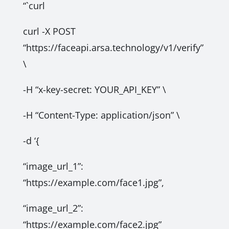
“`curl
curl -X POST
“https://faceapi.arsa.technology/v1/verify”
\
-H “x-key-secret: YOUR_API_KEY” \
-H “Content-Type: application/json” \
-d ‘{
“image_url_1”:
“https://example.com/face1.jpg”,
“image_url_2”:
“https://example.com/face2.jpg”