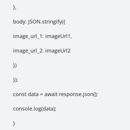
},
body: JSON.stringify({
image_url_1: imageUrl1,
image_url_2: imageUrl2
})
});
const data = await response.json();
console.log(data);
}