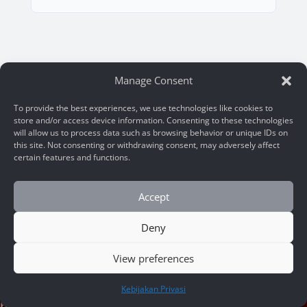
Manage Consent
To provide the best experiences, we use technologies like cookies to
store and/or access device information. Consenting to these technologies
will allow us to process data such as browsing behavior or unique IDs on
this site. Not consenting or withdrawing consent, may adversely affect
certain features and functions.
Accept
Deny
Legal Name:
PT Trisaka Arsa Caraka
View preferences
NIB – 9120113130218
HUBUNGI KAMI
Kebijakan Privasi
Head Office – Surabaya