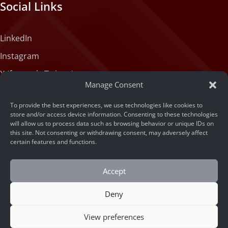
Social Links
LinkedIn
Instagram
X (formerly Twitter)
Manage Consent
Medium
To provide the best experiences, we use technologies like cookies to
Facebook
store and/or access device information. Consenting to these technologies
will allow us to process data such as browsing behavior or unique IDs on
Tiktok
this site. Not consenting or withdrawing consent, may adversely affect
certain features and functions.
Accept
Deny
© 2026 ARSA Technology
View preferences
Home
/
Memahami Apa itu Passive Liveness