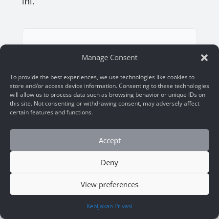
ini.
Stop Guessing, Start
Manage Consent
Optimizing.
To provide the best experiences, we use technologies like cookies to
store and/or access device information. Consenting to these technologies
Discover how ARSA Technology drives
will allow us to process data such as browsing behavior or unique IDs on
this site. Not consenting or withdrawing consent, may adversely affect
profit through intelligent systems.
certain features and functions.
Accept
Start Consultation
Deny
View preferences
See Solutions
HUBUNGI KAMI
Kebijakan Privasi