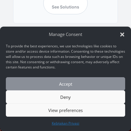
See Solutions
Manage Consent
To provide the best experiences, we use technologies like cookies to
store and/or access device information. Consenting to these technologies
will allow us to process data such as browsing behavior or unique IDs on
this site. Not consenting or withdrawing consent, may adversely affect
certain features and functions.
Accept
Deny
View preferences
Legal Name:
HUBUNGI KAMI
PT Trisaka Arsa Caraka
Kebijakan Privasi
NIB – 9120113130218