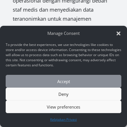
operasional dengan mengurangi beban
staf medis dan menyediakan data
teranonimkan untuk manajemen
kesehatan populasi.
Manage Consent
To provide the best experiences, we use technologies like cookies to
store and/or access device information. Consenting to these technologies
will allow us to process data such as browsing behavior or unique IDs on
Stop Guessing, Start
this site. Not consenting or withdrawing consent, may adversely affect
certain features and functions.
Optimizing.
Discover how ARSA Technology drives
Accept
profit through intelligent systems.
Deny
View preferences
Start Consultation
HUBUNGI KAMI
Kebijakan Privasi