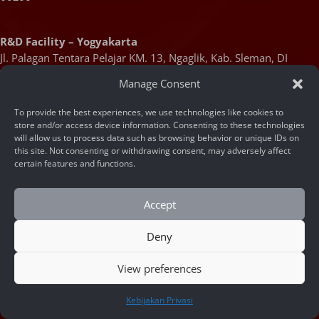
R&D Facility – Yogyakarta
Jl. Palagan Tentara Pelajar KM. 13, Ngaglik, Kab. Sleman, DI
Yogyakarta, Indonesia 55581
Manage Consent
Products
To provide the best experiences, we use technologies like cookies to
store and/or access device information. Consenting to these technologies
will allow us to process data such as browsing behavior or unique IDs on
this site. Not consenting or withdrawing consent, may adversely affect
Face Recognition API
certain features and functions.
Face Recognition SDK
Accept
AI Video Analytic Software
AI Box Series
Deny
Self-check Health Kiosk
View preferences
HUBUNGI KAMI
Services
Kebijakan Privasi