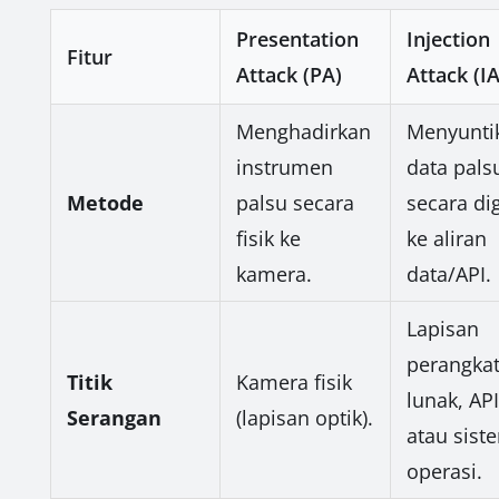
Presentation
Injection
Fitur
Attack (PA)
Attack (IA
Menghadirkan
Menyunti
instrumen
data pals
Metode
palsu secara
secara dig
fisik ke
ke aliran
kamera.
data/API.
Lapisan
perangka
Titik
Kamera fisik
lunak, API
Serangan
(lapisan optik).
atau sist
operasi.