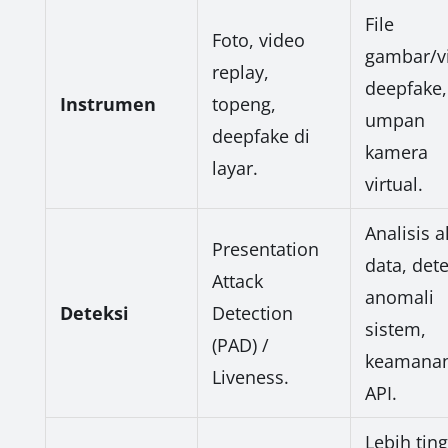
File
Foto, video
gambar/v
replay,
deepfake,
Instrumen
topeng,
umpan
deepfake di
kamera
layar.
virtual.
Analisis a
Presentation
data, dete
Attack
anomali
Deteksi
Detection
sistem,
(PAD) /
keamana
Liveness.
API.
Lebih ting