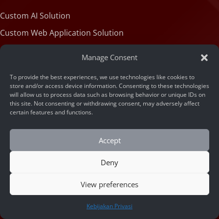
Custom AI Solution
Custom Web Application Solution
Manage Consent
Articles
To provide the best experiences, we use technologies like cookies to
store and/or access device information. Consenting to these technologies
will allow us to process data such as browsing behavior or unique IDs on
Blog
this site. Not consenting or withdrawing consent, may adversely affect
certain features and functions.
Machine State
Accept
About
Deny
Portfolio
View preferences
Company Info
HUBUNGI KAMI
Kebijakan Privasi
Contact Us