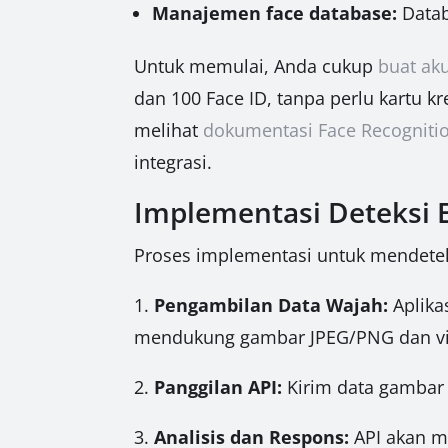
Manajemen face database:
Datab
Untuk memulai, Anda cukup
buat aku
dan 100 Face ID, tanpa perlu kartu kr
melihat
dokumentasi Face Recogniti
integrasi.
Implementasi Deteksi 
Proses implementasi untuk mendetek
1.
Pengambilan Data Wajah:
Aplika
mendukung gambar JPEG/PNG dan vi
2.
Panggilan API:
Kirim data gambar 
3.
Analisis dan Respons:
API akan m