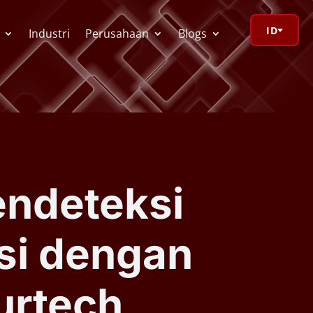
ID
Industri
Perusahaan
Blogs
orage Calculator
ioV Visualizer
endeteksi
 Redactor
si dengan
CR
urtech