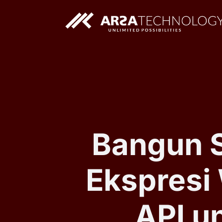
Solusi AI Custom
Aplikasi Web Custom
Bangun S
Ekspresi
API u