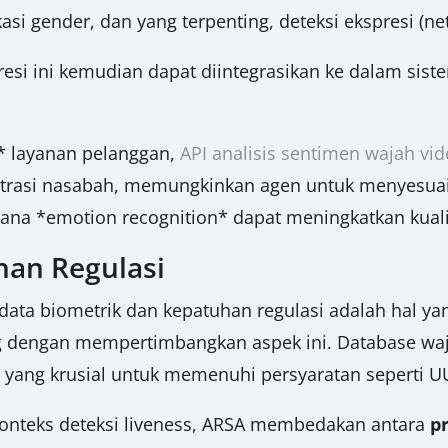
kasi gender, dan yang terpenting, deteksi ekspresi (net
esi ini kemudian dapat diintegrasikan ke dalam sist
l* layanan pelanggan,
API analisis sentimen wajah vid
strasi nasabah, memungkinkan agen untuk menyesuai
ana *emotion recognition* dapat meningkatkan kualit
an Regulasi
ata biometrik dan kepatuhan regulasi adalah hal yan
ng dengan mempertimbangkan aspek ini. Database waj
*, yang krusial untuk memenuhi persyaratan seperti U
konteks deteksi liveness, ARSA membedakan antara
p