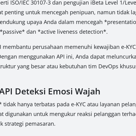
erti ISO/IEC 30107-3 dan pengujian iBeta Level 1/Leve
at penting untuk mencegah penipuan, namun tidak lagi
endukung upaya Anda dalam mencegah *presentation a
passive* dan *active liveness detection*.
API membantu perusahaan memenuhi kewajiban e-KYC 
 Dengan menggunakan API ini, Anda dapat meluncurka
struktur yang besar atau kebutuhan tim DevOps khusus
 API Deteksi Emosi Wajah
tidak hanya terbatas pada e-KYC atau layanan pelang
t digunakan untuk mengukur reaksi pelanggan terhad
 strategi pemasaran.