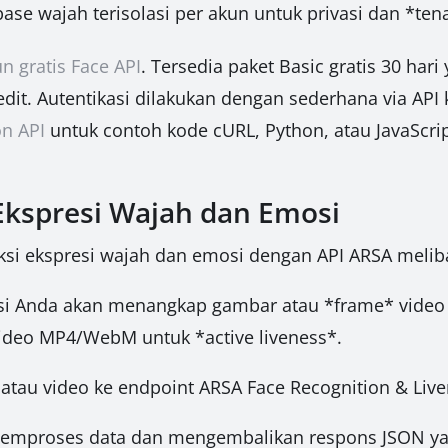
ase wajah terisolasi per akun untuk privasi dan *ten
n gratis Face API
. Tersedia paket Basic gratis 30 ha
edit. Autentikasi dilakukan dengan sederhana via API 
on API
untuk contoh kode cURL, Python, atau JavaSc
Ekspresi Wajah dan Emosi
si ekspresi wajah dan emosi dengan API ARSA melib
si Anda akan menangkap gambar atau *frame* video 
deo MP4/WebM untuk *active liveness*.
atau video ke endpoint ARSA Face Recognition & Live
emproses data dan mengembalikan respons JSON yang