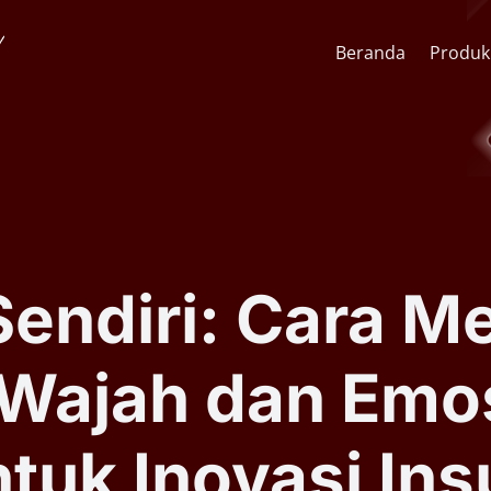
Beranda
Produk
API Pengenalan Wajah
CCTV St
SDK Pengenalan Wajah
Lens & F
endiri: Cara M
Software AI Analitik Video
AI Face
 Wajah dan Emo
Serial ARSA AI Box
Quick O
ntuk Inovasi Ins
Kiosk Kesehatan Mandiri