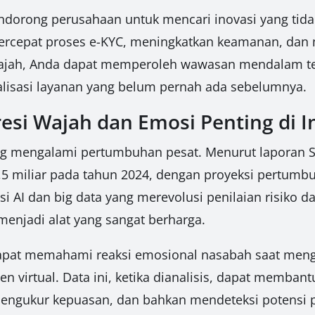
ndorong perusahaan untuk mencari inovasi yang tidak
mpercepat proses e-KYC, meningkatkan keamanan, dan
 wajah, Anda dapat memperoleh wawasan mendalam t
lisasi layanan yang belum pernah ada sebelumnya.
esi Wajah dan Emosi Penting di I
ang mengalami pertumbuhan pesat. Menurut laporan S
,5 miliar pada tahun 2024, dengan proyeksi pertumb
i AI dan big data yang merevolusi penilaian risiko d
 menjadi alat yang sangat berharga.
pat memahami reaksi emosional nasabah saat menga
gen virtual. Data ini, ketika dianalisis, dapat memba
asi, mengukur kepuasan, dan bahkan mendeteksi poten