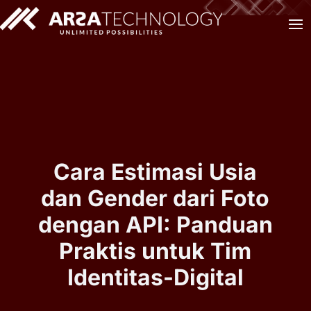
Cara Estimasi Usia
dan Gender dari Foto
dengan API: Panduan
Praktis untuk Tim
Identitas-Digital