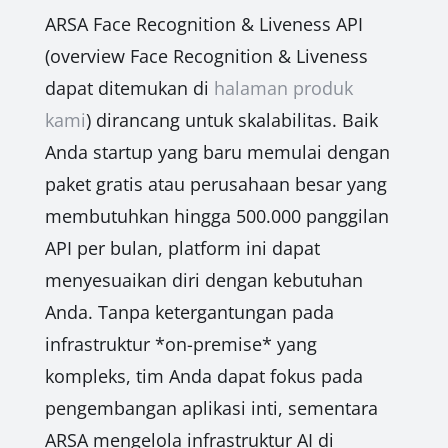
ARSA Face Recognition & Liveness API
(overview Face Recognition & Liveness
dapat ditemukan di
halaman produk
kami
) dirancang untuk skalabilitas. Baik
Anda startup yang baru memulai dengan
paket gratis atau perusahaan besar yang
membutuhkan hingga 500.000 panggilan
API per bulan, platform ini dapat
menyesuaikan diri dengan kebutuhan
Anda. Tanpa ketergantungan pada
infrastruktur *on-premise* yang
kompleks, tim Anda dapat fokus pada
pengembangan aplikasi inti, sementara
ARSA mengelola infrastruktur AI di