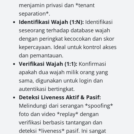
menjamin privasi dan *tenant
separation*.
Identifikasi Wajah (1:N):
Identifikasi
seseorang terhadap database wajah
dengan peringkat kecocokan dan skor
kepercayaan. Ideal untuk kontrol akses
dan pemantauan.
Verifikasi Wajah (1:1):
Konfirmasi
apakah dua wajah milik orang yang
sama, digunakan untuk login dan
autentikasi bertingkat.
Deteksi Liveness Aktif & Pasif:
Melindungi dari serangan *spoofing*
foto dan video *replay* dengan
verifikasi berbasis tantangan dan
deteksi *liveness* pasif. Ini sangat