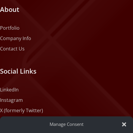
About
Portfolio
Company Info
Contact Us
Social Links
LinkedIn
Instagram
X (formerly Twitter)
Medium
Manage Consent
Facebook