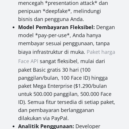
mencegah *presentation attack* dan
penipuan *deepfake*, melindungi
bisnis dan pengguna Anda.
Model Pembayaran Fleksibel:
Dengan
model *pay-per-use*, Anda hanya
membayar sesuai penggunaan, tanpa
biaya infrastruktur di muka.
Paket harga
Face API
sangat fleksibel, mulai dari
paket Basic gratis 30 hari (100
panggilan/bulan, 100 Face ID) hingga
paket Mega Enterprise ($1.290/bulan
untuk 500.000 panggilan, 500.000 Face
ID). Semua fitur tersedia di setiap paket,
dan pembayaran berlangganan
dilakukan via PayPal.
Analitik Penggunaan:
Developer