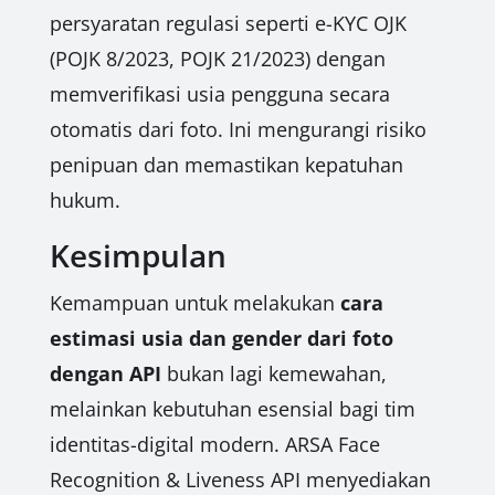
persyaratan regulasi seperti e-KYC OJK
(POJK 8/2023, POJK 21/2023) dengan
memverifikasi usia pengguna secara
otomatis dari foto. Ini mengurangi risiko
penipuan dan memastikan kepatuhan
hukum.
Kesimpulan
Kemampuan untuk melakukan
cara
estimasi usia dan gender dari foto
dengan API
bukan lagi kemewahan,
melainkan kebutuhan esensial bagi tim
identitas-digital modern. ARSA Face
Recognition & Liveness API menyediakan