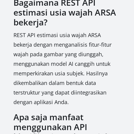
Bagaimana REST API
estimasi usia wajah ARSA
bekerja?
REST API estimasi usia wajah ARSA
bekerja dengan menganalisis fitur-fitur
wajah pada gambar yang diunggah,
menggunakan model AI canggih untuk
memperkirakan usia subjek. Hasilnya
dikembalikan dalam bentuk data
terstruktur yang dapat diintegrasikan
dengan aplikasi Anda.
Apa saja manfaat
menggunakan API