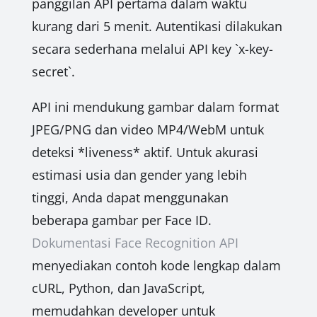
panggilan API pertama dalam waktu
kurang dari 5 menit. Autentikasi dilakukan
secara sederhana melalui API key `x-key-
secret`.
API ini mendukung gambar dalam format
JPEG/PNG dan video MP4/WebM untuk
deteksi *liveness* aktif. Untuk akurasi
estimasi usia dan gender yang lebih
tinggi, Anda dapat menggunakan
beberapa gambar per Face ID.
Dokumentasi Face Recognition API
menyediakan contoh kode lengkap dalam
cURL, Python, dan JavaScript,
memudahkan developer untuk