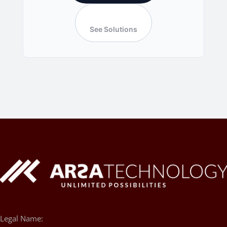
See Solutions
Legal Name: