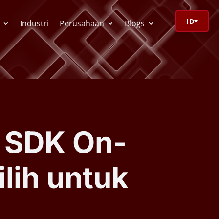
ID
Industri
Perusahaan
Blogs
orage Calculator
ioV Visualizer
s SDK On-
 Redactor
lih untuk
CR