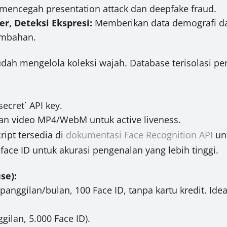
if mencegah presentation attack dan deepfake fraud.
er, Deteksi Ekspresi:
Memberikan data demografi dan
tambahan.
ah mengelola koleksi wajah. Database terisolasi pe
secret` API key.
 video MP4/WebM untuk active liveness.
ipt tersedia di
dokumentasi Face Recognition API
unt
ace ID untuk akurasi pengenalan yang lebih tinggi.
se):
panggilan/bulan, 100 Face ID, tanpa kartu kredit. Ide
gilan, 5.000 Face ID).