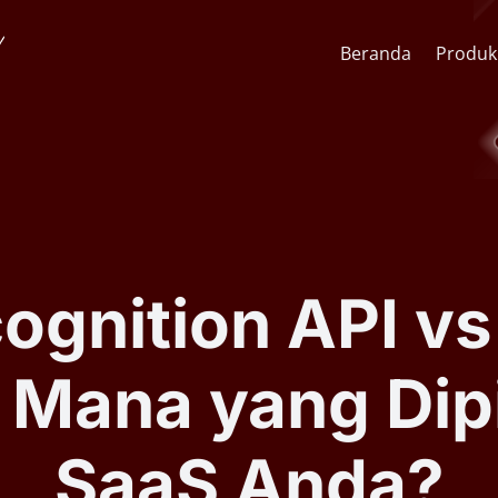
Beranda
Produk
API Pengenalan Wajah
CCTV St
SDK Pengenalan Wajah
Lens & F
ognition API v
Software AI Analitik Video
AI Face
 Mana yang Dipi
Serial ARSA AI Box
Quick O
SaaS Anda?
Kiosk Kesehatan Mandiri