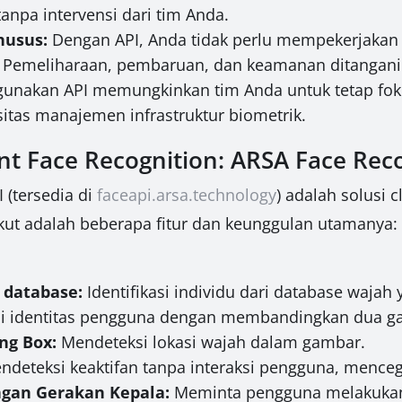
anpa intervensi dari tim Anda.
husus:
Dengan API, Anda tidak perlu mempekerjakan
. Pemeliharaan, pembaruan, dan keamanan ditangani 
nakan API memungkinkan tim Anda untuk tetap foku
itas manajemen infrastruktur biometrik.
 Face Recognition: ARSA Face Reco
 (tersedia di
faceapi.arsa.technology
) adalah solusi 
kut adalah beberapa fitur dan keunggulan utamanya:
 database:
Identifikasi individu dari database wajah 
i identitas pengguna dengan membandingkan dua g
ng Box:
Mendeteksi lokasi wajah dalam gambar.
deteksi keaktifan tanpa interaksi pengguna, mence
ngan Gerakan Kepala:
Meminta pengguna melakukan g