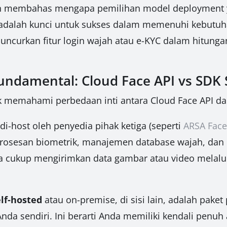
an membahas mengapa pemilihan model deployment yan
, adalah kunci untuk sukses dalam memenuhi kebutuh
uncurkan fitur login wajah atau e-KYC dalam hitung
damental: Cloud Face API vs SDK S
memahami perbedaan inti antara Cloud Face API dan
i-host oleh penyedia pihak ketiga (seperti
ARSA Face
rosesan biometrik, manajemen database wajah, dan de
Anda cukup mengirimkan data gambar atau video melal
lf-hosted
atau on-premise, di sisi lain, adalah paket
 Anda sendiri. Ini berarti Anda memiliki kendali penu